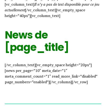
[vc_column_text]
Il n’y a pas de test disponible pour ce jeu
actuellement
[/vc_column_text][vc_empty_space
height=”40px”][vc_column_text]
News de
[page_title]
[/vc_column_text][vc_empty_space height=”20px”]
[news per_page=”10″ meta_date=”1″
meta_comment_count=”1″ read_more_link=”disabled”
page_numbers=”enabled”][/vc_column][/vc_row]