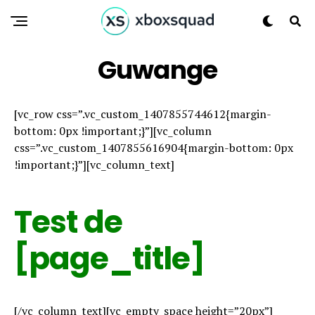
Guwange
[vc_row css=”.vc_custom_1407855744612{margin-
bottom: 0px !important;}”][vc_column
css=”.vc_custom_1407855616904{margin-bottom: 0px
!important;}”][vc_column_text]
Test de
[page_title]
[/vc_column_text][vc_empty_space height=”20px”]