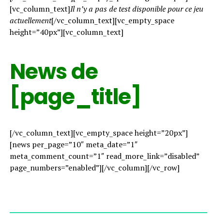
[vc_column_text]
Il n’y a pas de test disponible pour ce jeu
actuellement
[/vc_column_text][vc_empty_space
height=”40px”][vc_column_text]
News de
[page_title]
[/vc_column_text][vc_empty_space height=”20px”]
[news per_page=”10″ meta_date=”1″
meta_comment_count=”1″ read_more_link=”disabled”
page_numbers=”enabled”][/vc_column][/vc_row]