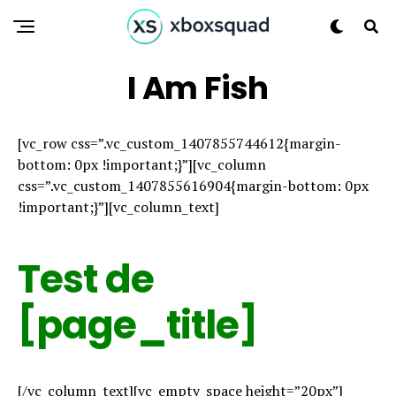
I Am Fish
[vc_row css=”.vc_custom_1407855744612{margin-
bottom: 0px !important;}”][vc_column
css=”.vc_custom_1407855616904{margin-bottom: 0px
!important;}”][vc_column_text]
Test de
[page_title]
[/vc_column_text][vc_empty_space height=”20px”]