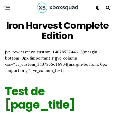
Iron Harvest Complete
Edition
[vc_row css=”.vc_custom_1407855744612{margin-
bottom: 0px !important;}”][vc_column
css=”.vc_custom_1407855616904{margin-bottom: 0px
!important;}”][vc_column_text]
Test de
[page_title]