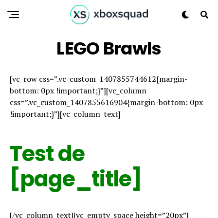
LEGO Brawls
[vc_row css=”.vc_custom_1407855744612{margin-
bottom: 0px !important;}”][vc_column
css=”.vc_custom_1407855616904{margin-bottom: 0px
!important;}”][vc_column_text]
Test de
[page_title]
[/vc_column_text][vc_empty_space height=”20px”]