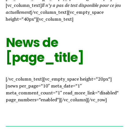
[vc_column_text]
Il n’y a pas de test disponible pour ce jeu
actuellement
[/vc_column_text][vc_empty_space
height=”40px”][vc_column_text]
News de
[page_title]
[/vc_column_text][vc_empty_space height=”20px”]
[news per_page=”10″ meta_date=”1″
meta_comment_count=”1″ read_more_link=”disabled”
page_numbers=”enabled”][/vc_column][/vc_row]