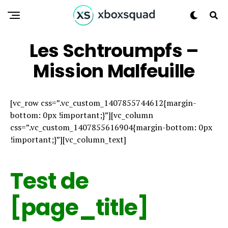
Les Schtroumpfs –
Mission Malfeuille
[vc_row css=”.vc_custom_1407855744612{margin-
bottom: 0px !important;}”][vc_column
css=”.vc_custom_1407855616904{margin-bottom: 0px
!important;}”][vc_column_text]
Test de
[page_title]