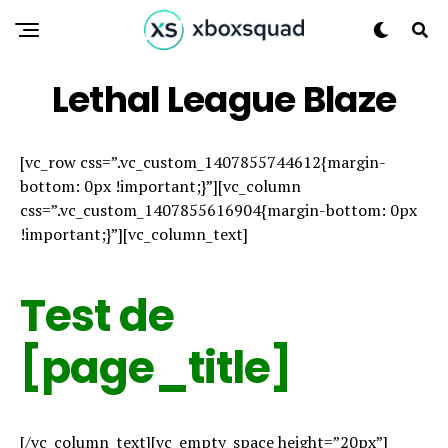
Lethal League Blaze
[vc_row css=”.vc_custom_1407855744612{margin-
bottom: 0px !important;}”][vc_column
css=”.vc_custom_1407855616904{margin-bottom: 0px
!important;}”][vc_column_text]
Test de
[page_title]
[/vc_column_text][vc_empty_space height=”20px”]