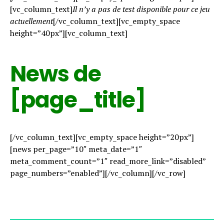
[vc_column_text]
Il n’y a pas de test disponible pour ce jeu
actuellement
[/vc_column_text][vc_empty_space
height=”40px”][vc_column_text]
News de
[page_title]
[/vc_column_text][vc_empty_space height=”20px”]
[news per_page=”10″ meta_date=”1″
meta_comment_count=”1″ read_more_link=”disabled”
page_numbers=”enabled”][/vc_column][/vc_row]