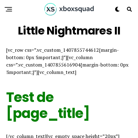
Little Nightmares II
[vc_row css=”.vc_custom_1407855744612{margin-
bottom: 0px !important;}”][vc_column
css=”.vc_custom_1407855616904{margin-bottom: 0px
!important;}”][vc_column_text]
Test de
[page_title]
[/vc_column_text][vc_empty_space height=”20px”]