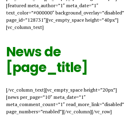
[featured meta_author=”1″ meta_date=”1″
text_color=”#000000″ background_overlay=”disabled”
page_id=”128731″][vc_empty_space height=”40px”]
[vc_column_text]
News de
[page_title]
[/vc_column_text][vc_empty_space height=”20px”]
[news per_page=”10″ meta_date=”1″
meta_comment_count=”1″ read_more_link=”disabled”
page_numbers=”enabled”][/vc_column][/vc_row]