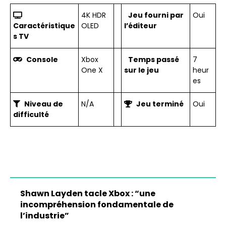
4K HDR
Jeu fourni par
Oui
Caractéristique
OLED
l’éditeur
s TV
Console
Xbox
Temps passé
7
One X
sur le jeu
heur
es
Niveau de
N/A
Jeu terminé
Oui
difficulté
Shawn Layden tacle Xbox : “une
incompréhension fondamentale de
l’industrie”