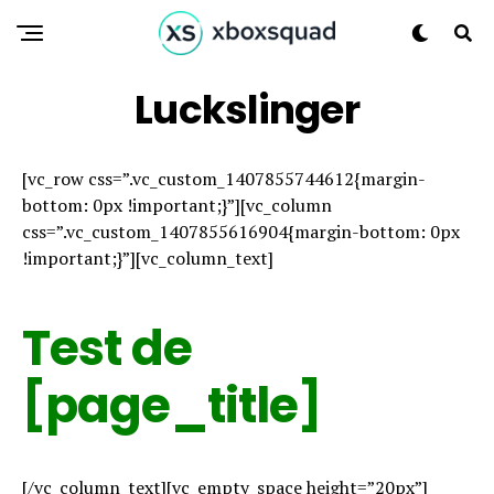
Luckslinger
[vc_row css=”.vc_custom_1407855744612{margin-
bottom: 0px !important;}”][vc_column
css=”.vc_custom_1407855616904{margin-bottom: 0px
!important;}”][vc_column_text]
Test de
[page_title]
[/vc_column_text][vc_empty_space height=”20px”]