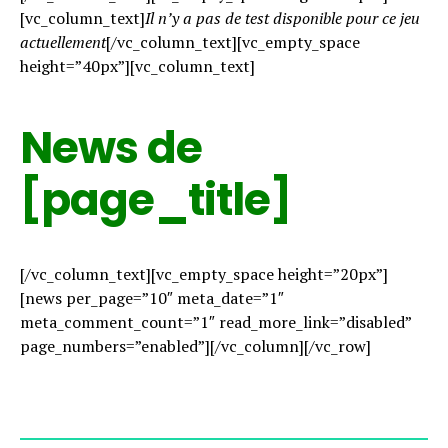
[vc_column_text]
Il n’y a pas de test disponible pour ce jeu
actuellement
[/vc_column_text][vc_empty_space
height=”40px”][vc_column_text]
News de
[page_title]
[/vc_column_text][vc_empty_space height=”20px”]
[news per_page=”10″ meta_date=”1″
meta_comment_count=”1″ read_more_link=”disabled”
page_numbers=”enabled”][/vc_column][/vc_row]