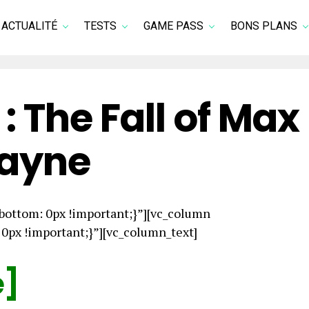
ACTUALITÉ
TESTS
GAME PASS
BONS PLANS
: The Fall of Max
ayne
ottom: 0px !important;}”][vc_column
px !important;}”][vc_column_text]
e]