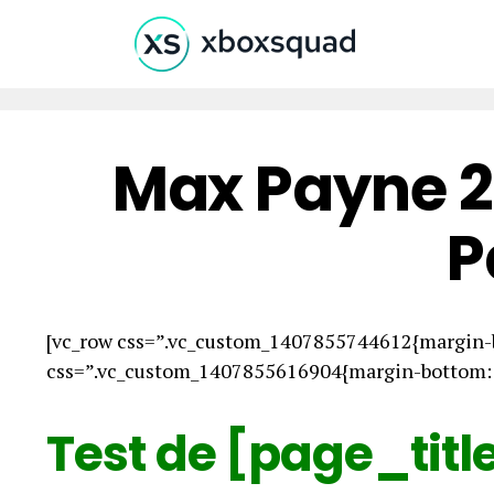
Max Payne 2 
P
[vc_row css=”.vc_custom_1407855744612{margin-b
css=”.vc_custom_1407855616904{margin-bottom: 0
Test de [page_titl