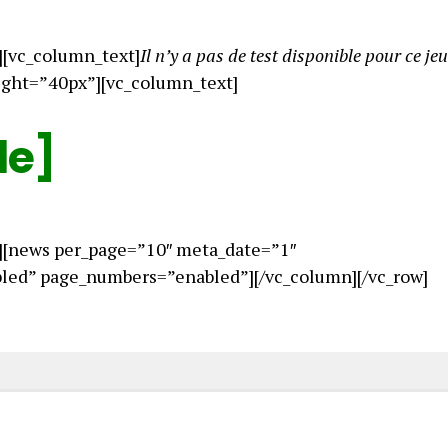
][vc_column_text]
Il n’y a pas de test disponible pour ce jeu
ight=”40px”][vc_column_text]
le]
][news per_page=”10″ meta_date=”1″
ed” page_numbers=”enabled”][/vc_column][/vc_row]