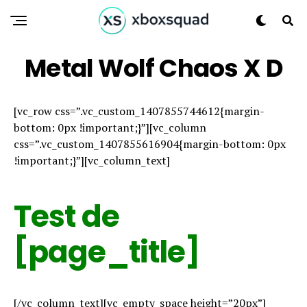
Metal Wolf Chaos X D
[vc_row css=”.vc_custom_1407855744612{margin-
bottom: 0px !important;}”][vc_column
css=”.vc_custom_1407855616904{margin-bottom: 0px
!important;}”][vc_column_text]
Test de
[page_title]
[/vc_column_text][vc_empty_space height=”20px”]