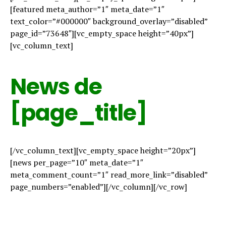
[featured meta_author=”1″ meta_date=”1″
text_color=”#000000″ background_overlay=”disabled”
page_id=”73648″][vc_empty_space height=”40px”]
[vc_column_text]
News de
[page_title]
[/vc_column_text][vc_empty_space height=”20px”]
[news per_page=”10″ meta_date=”1″
meta_comment_count=”1″ read_more_link=”disabled”
page_numbers=”enabled”][/vc_column][/vc_row]