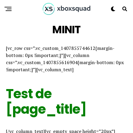
MINIT
[vc_row css=”.vc_custom_1407855744612{margin-
bottom: 0px !important;}”][vc_column
css=”.vc_custom_1407855616904{margin-bottom: 0px
!important;}”][vc_column_text]
Test de
[page_title]
[/vc_column_text][vc_empty_space height=”20px”]