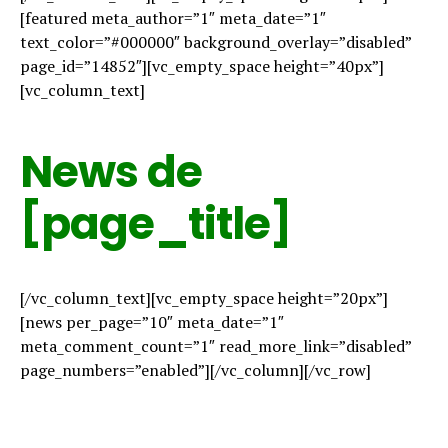
[featured meta_author=”1″ meta_date=”1″
text_color=”#000000″ background_overlay=”disabled”
page_id=”14852″][vc_empty_space height=”40px”]
[vc_column_text]
News de
[page_title]
[/vc_column_text][vc_empty_space height=”20px”]
[news per_page=”10″ meta_date=”1″
meta_comment_count=”1″ read_more_link=”disabled”
page_numbers=”enabled”][/vc_column][/vc_row]