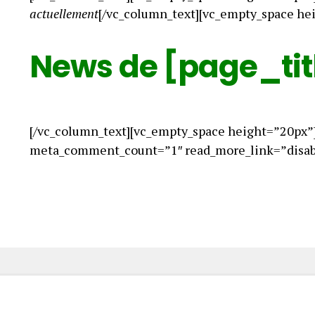
actuellement
[/vc_column_text][vc_empty_space he
News de [page_tit
[/vc_column_text][vc_empty_space height=”20px”
meta_comment_count=”1″ read_more_link=”disabl