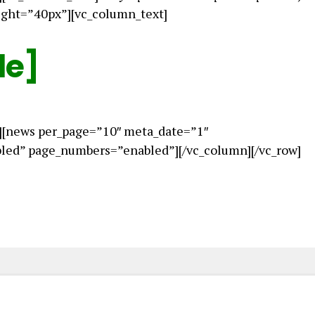
ight=”40px”][vc_column_text]
le]
][news per_page=”10″ meta_date=”1″
ed” page_numbers=”enabled”][/vc_column][/vc_row]