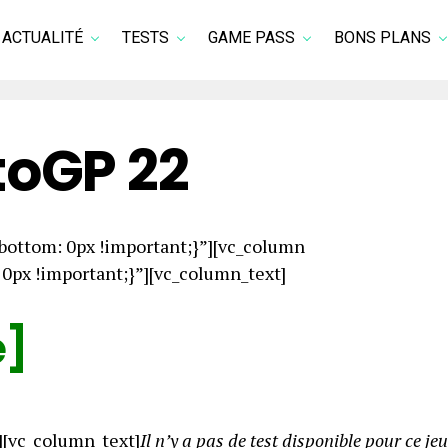
ACTUALITÉ
TESTS
GAME PASS
BONS PLANS
oGP 22
ottom: 0px !important;}”][vc_column
px !important;}”][vc_column_text]
e]
][vc_column_text]
Il n’y a pas de test disponible pour ce jeu