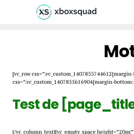
Mot
[vc_row css=”.vc_custom_1407855744612{margin-b
css=”.vc_custom_1407855616904{margin-bottom: 0
Test de [page_titl
[/vc_column_text][vc_empty_space height=”20px”