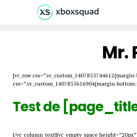
Mr.
[vc_row css=”.vc_custom_1407855744612{margin-b
css=”.vc_custom_1407855616904{margin-bottom: 0
Test de [page_titl
[/vc_column_text][vc_empty_space height=”20px”