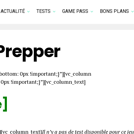
ACTUALITÉ
TESTS
GAME PASS
BONS PLANS
 Prepper
ottom: 0px !important;}”][vc_column
px !important;}”][vc_column_text]
e]
][vc_column_text]
Il n’y a pas de test disponible pour ce jeu