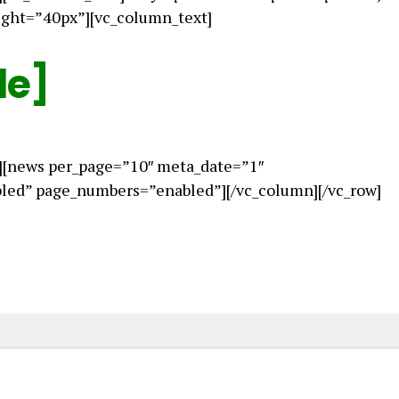
ight=”40px”][vc_column_text]
le]
][news per_page=”10″ meta_date=”1″
ed” page_numbers=”enabled”][/vc_column][/vc_row]