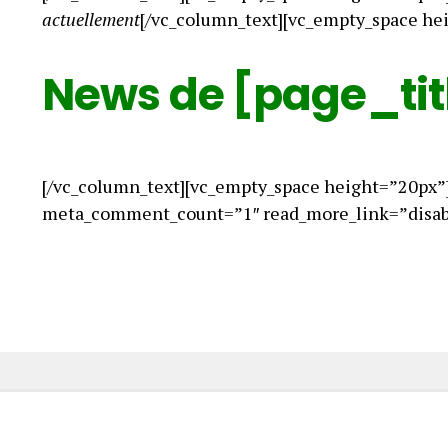
actuellement
[/vc_column_text][vc_empty_space he
News de [page_tit
[/vc_column_text][vc_empty_space height=”20px”
meta_comment_count=”1″ read_more_link=”disabl