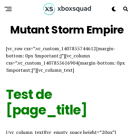
Mutant Storm Empire
[vc_row css=”.vc_custom_1407855744612{margin-
bottom: 0px !important;}”][vc_column
css=”.vc_custom_1407855616904{margin-bottom: 0px
!important;}”][vc_column_text]
Test de
[page_title]
[/vc_column_text][vc_empty_space height=”20px”]