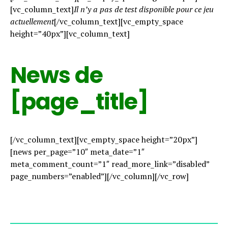
[vc_column_text]
Il n’y a pas de test disponible pour ce jeu
actuellement
[/vc_column_text][vc_empty_space
height=”40px”][vc_column_text]
News de
[page_title]
[/vc_column_text][vc_empty_space height=”20px”]
[news per_page=”10″ meta_date=”1″
meta_comment_count=”1″ read_more_link=”disabled”
page_numbers=”enabled”][/vc_column][/vc_row]