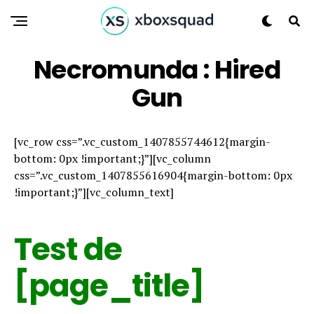
Necromunda : Hired
Gun
[vc_row css=”.vc_custom_1407855744612{margin-
bottom: 0px !important;}”][vc_column
css=”.vc_custom_1407855616904{margin-bottom: 0px
!important;}”][vc_column_text]
Test de
[page_title]