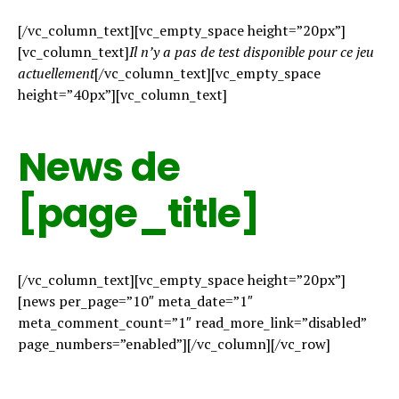
[/vc_column_text][vc_empty_space height=”20px”]
[vc_column_text]
Il n’y a pas de test disponible pour ce jeu
actuellement
[/vc_column_text][vc_empty_space
height=”40px”][vc_column_text]
News de
[page_title]
[/vc_column_text][vc_empty_space height=”20px”]
[news per_page=”10″ meta_date=”1″
meta_comment_count=”1″ read_more_link=”disabled”
page_numbers=”enabled”][/vc_column][/vc_row]