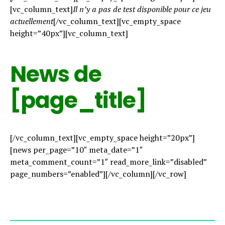
[vc_column_text]
Il n’y a pas de test disponible pour ce jeu
actuellement
[/vc_column_text][vc_empty_space
height=”40px”][vc_column_text]
News de
[page_title]
[/vc_column_text][vc_empty_space height=”20px”]
[news per_page=”10″ meta_date=”1″
meta_comment_count=”1″ read_more_link=”disabled”
page_numbers=”enabled”][/vc_column][/vc_row]