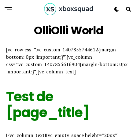
OlliOlli World
[vc_row css=”.vc_custom_1407855744612{margin-
bottom: 0px !important;}”][vc_column
css=”.vc_custom_1407855616904{margin-bottom: 0px
!important;}”][vc_column_text]
Test de
[page_title]
[/vc_column_text][vc_empty_space height=”20px”]