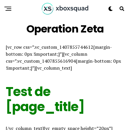
Operation Zeta
[vc_row css=”.vc_custom_1407855744612{margin-
bottom: 0px !important;}”][vc_column
css=”.vc_custom_1407855616904{margin-bottom: 0px
!important;}”][vc_column_text]
Test de
[page_title]
[/vc_column_text][vc_empty_space height=”20px”]