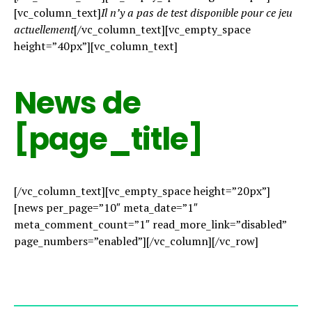
[vc_column_text]
Il n’y a pas de test disponible pour ce jeu
actuellement
[/vc_column_text][vc_empty_space
height=”40px”][vc_column_text]
News de
[page_title]
[/vc_column_text][vc_empty_space height=”20px”]
[news per_page=”10″ meta_date=”1″
meta_comment_count=”1″ read_more_link=”disabled”
page_numbers=”enabled”][/vc_column][/vc_row]