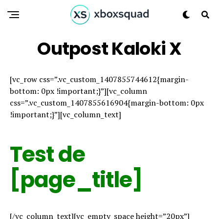
Outpost Kaloki X
[vc_row css=”.vc_custom_1407855744612{margin-
bottom: 0px !important;}”][vc_column
css=”.vc_custom_1407855616904{margin-bottom: 0px
!important;}”][vc_column_text]
Test de
[page_title]
[/vc_column_text][vc_empty_space height=”20px”]