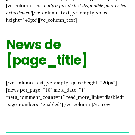
[vc_column_text]
Il n’y a pas de test disponible pour ce jeu
actuellement
[/vc_column_text][vc_empty_space
height=”40px”][vc_column_text]
News de
[page_title]
[/vc_column_text][vc_empty_space height=”20px”]
[news per_page=”10″ meta_date=”1″
meta_comment_count=”1″ read_more_link=”disabled”
page_numbers=”enabled”][/vc_column][/vc_row]