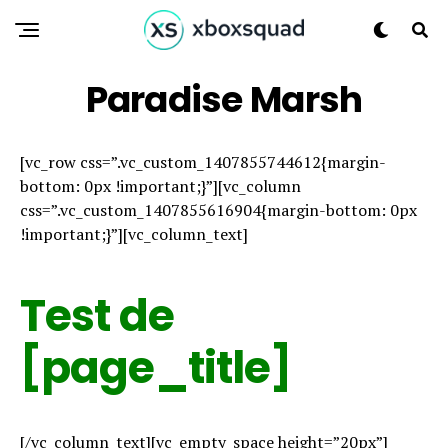
Paradise Marsh
[vc_row css=”.vc_custom_1407855744612{margin-
bottom: 0px !important;}”][vc_column
css=”.vc_custom_1407855616904{margin-bottom: 0px
!important;}”][vc_column_text]
Test de
[page_title]
[/vc_column_text][vc_empty_space height=”20px”]