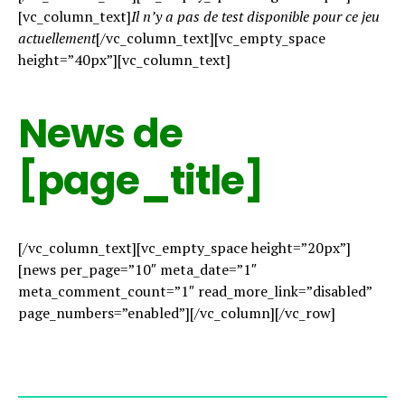
[vc_column_text]
Il n’y a pas de test disponible pour ce jeu
actuellement
[/vc_column_text][vc_empty_space
height=”40px”][vc_column_text]
News de
[page_title]
[/vc_column_text][vc_empty_space height=”20px”]
[news per_page=”10″ meta_date=”1″
meta_comment_count=”1″ read_more_link=”disabled”
page_numbers=”enabled”][/vc_column][/vc_row]