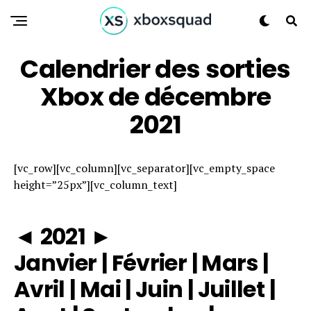
Calendrier des sorties
Xbox de décembre
2021
[vc_row][vc_column][vc_separator][vc_empty_space
height=”25px”][vc_column_text]
◄
2021
►
Janvier
|
Février
|
Mars
|
Avril
|
Mai
|
Juin
|
Juillet
|