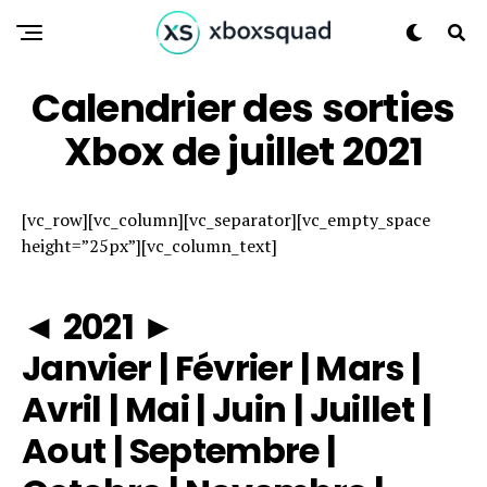
Calendrier des sorties
Xbox de juillet 2021
[vc_row][vc_column][vc_separator][vc_empty_space
height=”25px”][vc_column_text]
◄
2021
►
Janvier
|
Février
|
Mars
|
Avril
|
Mai
|
Juin
|
Juillet
|
Aout
|
Septembre
|