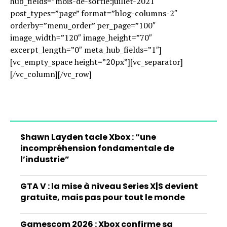
hub_fields=”mois-de-sortie:juillet-2021″
post_types=”page” format=”blog-columns-2″
orderby=”menu_order” per_page=”100″
image_width=”120″ image_height=”70″
excerpt_length=”0″ meta_hub_fields=”1″]
[vc_empty_space height=”20px”][vc_separator]
[/vc_column][/vc_row]
Shawn Layden tacle Xbox : “une
incompréhension fondamentale de
l’industrie”
GTA V : la mise à niveau Series X|S devient
gratuite, mais pas pour tout le monde
Gamescom 2026 : Xbox confirme sa