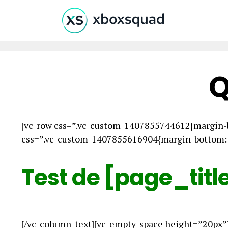
Q
[vc_row css=”.vc_custom_1407855744612{margin-b
css=”.vc_custom_1407855616904{margin-bottom: 0
Test de [page_titl
[/vc_column_text][vc_empty_space height=”20px”