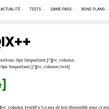
ACTUALITÉ
TESTS
GAME PASS
BONS PLANS
IX++
ottom: 0px !important;}”][vc_column
px !important;}”][vc_column_text]
e]
][vc_column_text]
Il n’y a pas de test disponible pour ce jeu