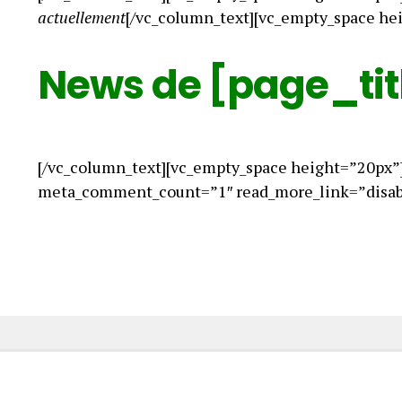
actuellement
[/vc_column_text][vc_empty_space he
News de [page_tit
[/vc_column_text][vc_empty_space height=”20px”
meta_comment_count=”1″ read_more_link=”disabl