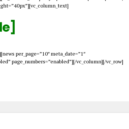
ight=”40px”][vc_column_text]
le]
][news per_page=”10″ meta_date=”1″
ed” page_numbers=”enabled”][/vc_column][/vc_row]