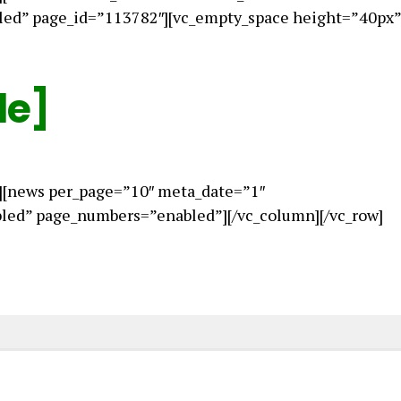
led” page_id=”113782″][vc_empty_space height=”40px”
le]
][news per_page=”10″ meta_date=”1″
ed” page_numbers=”enabled”][/vc_column][/vc_row]