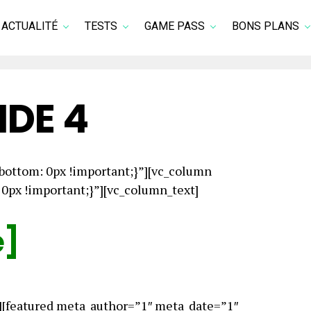
ACTUALITÉ
TESTS
GAME PASS
BONS PLANS
IDE 4
ottom: 0px !important;}”][vc_column
px !important;}”][vc_column_text]
e]
][featured meta_author=”1″ meta_date=”1″