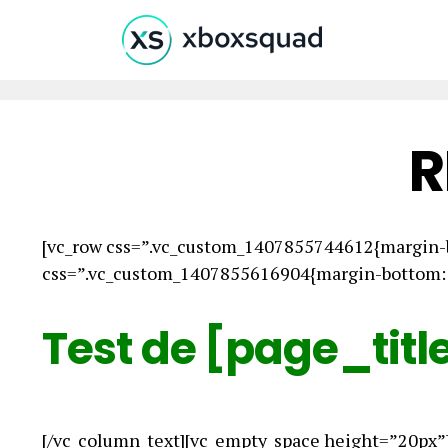
R
[vc_row css=”.vc_custom_1407855744612{margin-b
css=”.vc_custom_1407855616904{margin-bottom: 0
Test de [page_titl
[/vc_column_text][vc_empty_space height=”20px”