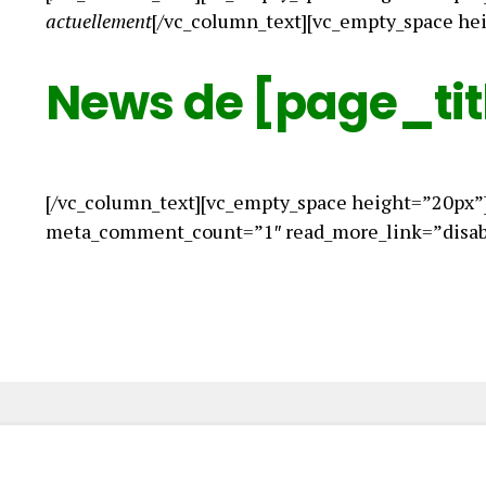
actuellement
[/vc_column_text][vc_empty_space he
News de [page_tit
[/vc_column_text][vc_empty_space height=”20px”
meta_comment_count=”1″ read_more_link=”disabl