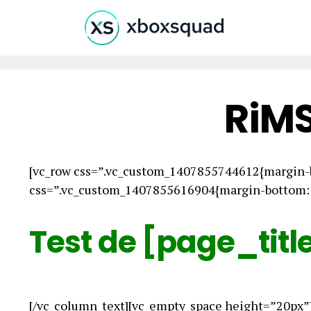
RiMS
[vc_row css=”.vc_custom_1407855744612{margin-b
css=”.vc_custom_1407855616904{margin-bottom: 0
Test de [page_titl
[/vc_column_text][vc_empty_space height=”20px”