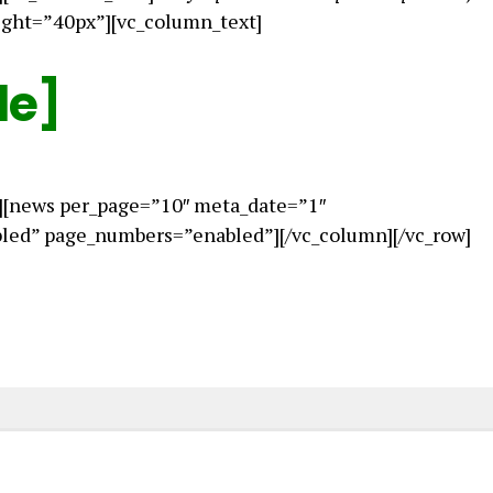
ight=”40px”][vc_column_text]
le]
][news per_page=”10″ meta_date=”1″
ed” page_numbers=”enabled”][/vc_column][/vc_row]