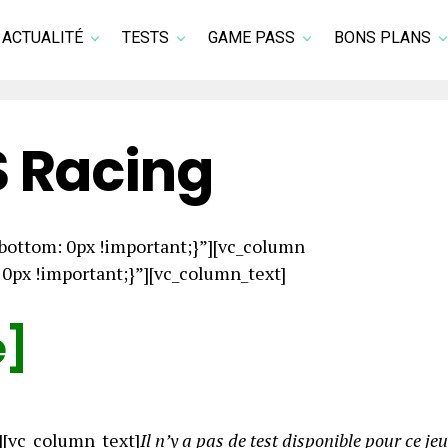
ACTUALITÉ
TESTS
GAME PASS
BONS PLANS
 Racing
ottom: 0px !important;}”][vc_column
px !important;}”][vc_column_text]
e]
][vc_column_text]
Il n’y a pas de test disponible pour ce jeu