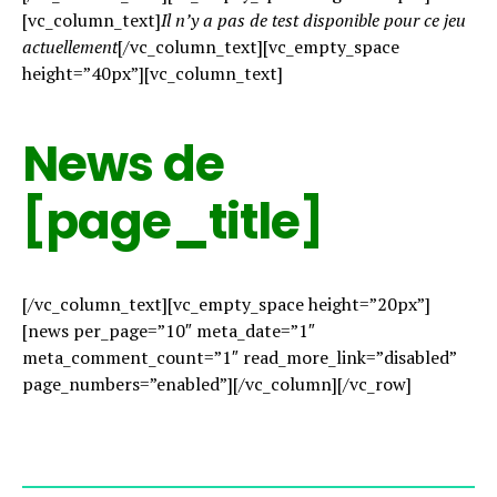
[vc_column_text]
Il n’y a pas de test disponible pour ce jeu
actuellement
[/vc_column_text][vc_empty_space
height=”40px”][vc_column_text]
News de
[page_title]
[/vc_column_text][vc_empty_space height=”20px”]
[news per_page=”10″ meta_date=”1″
meta_comment_count=”1″ read_more_link=”disabled”
page_numbers=”enabled”][/vc_column][/vc_row]