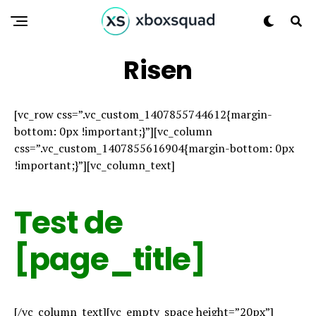
Risen
[vc_row css=”.vc_custom_1407855744612{margin-
bottom: 0px !important;}”][vc_column
css=”.vc_custom_1407855616904{margin-bottom: 0px
!important;}”][vc_column_text]
Test de
[page_title]
[/vc_column_text][vc_empty_space height=”20px”]