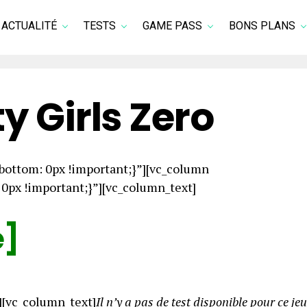
ACTUALITÉ
TESTS
GAME PASS
BONS PLANS
ty Girls Zero
ottom: 0px !important;}”][vc_column
px !important;}”][vc_column_text]
e]
][vc_column_text]
Il n’y a pas de test disponible pour ce jeu