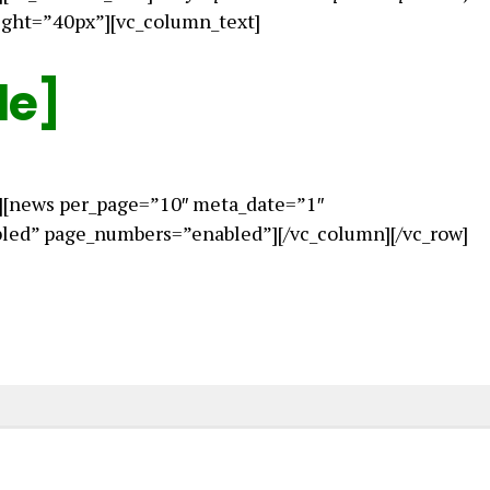
ight=”40px”][vc_column_text]
le]
][news per_page=”10″ meta_date=”1″
ed” page_numbers=”enabled”][/vc_column][/vc_row]