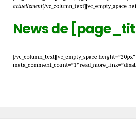
actuellement
[/vc_column_text][vc_empty_space he
News de [page_tit
[/vc_column_text][vc_empty_space height=”20px”
meta_comment_count=”1″ read_more_link=”disabl