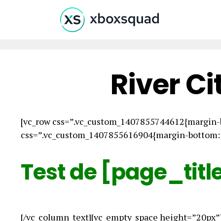
River Ci
[vc_row css=”.vc_custom_1407855744612{margin-b
css=”.vc_custom_1407855616904{margin-bottom: 0
Test de [page_titl
[/vc_column_text][vc_empty_space height=”20px”