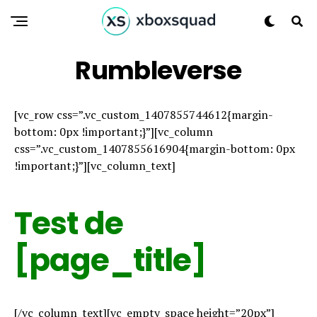
Rumbleverse
[vc_row css=”.vc_custom_1407855744612{margin-
bottom: 0px !important;}”][vc_column
css=”.vc_custom_1407855616904{margin-bottom: 0px
!important;}”][vc_column_text]
Test de
[page_title]
[/vc_column_text][vc_empty_space height=”20px”]