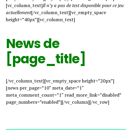
[vc_column_text]
Il n’y a pas de test disponible pour ce jeu
actuellement
[/vc_column_text][vc_empty_space
height=”40px”][vc_column_text]
News de
[page_title]
[/vc_column_text][vc_empty_space height=”20px”]
[news per_page=”10″ meta_date=”1″
meta_comment_count=”1″ read_more_link=”disabled”
page_numbers=”enabled”][/vc_column][/vc_row]