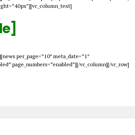
ight=”40px”][vc_column_text]
le]
][news per_page=”10″ meta_date=”1″
ed” page_numbers=”enabled”][/vc_column][/vc_row]