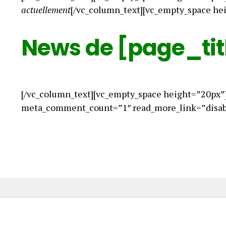
actuellement
[/vc_column_text][vc_empty_space he
News de [page_tit
[/vc_column_text][vc_empty_space height=”20px”
meta_comment_count=”1″ read_more_link=”disabl