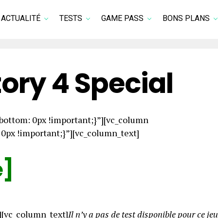
ACTUALITÉ
TESTS
GAME PASS
BONS PLANS
ory 4 Special
ottom: 0px !important;}”][vc_column
px !important;}”][vc_column_text]
e]
][vc_column_text]
Il n’y a pas de test disponible pour ce jeu