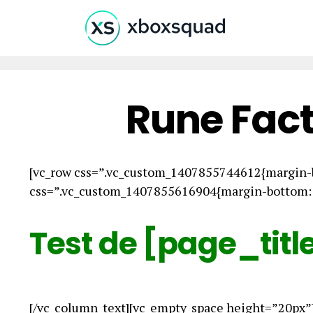
Rune Fact
[vc_row css=”.vc_custom_1407855744612{margin-b
css=”.vc_custom_1407855616904{margin-bottom: 0
Test de [page_titl
[/vc_column_text][vc_empty_space height=”20px”