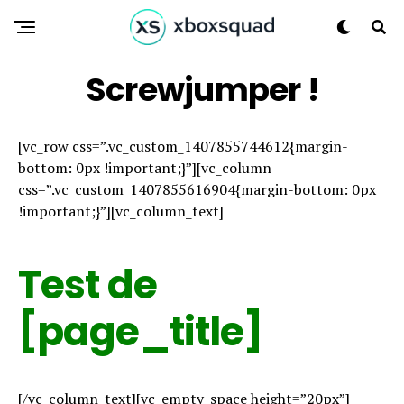
Screwjumper !
[vc_row css=”.vc_custom_1407855744612{margin-
bottom: 0px !important;}”][vc_column
css=”.vc_custom_1407855616904{margin-bottom: 0px
!important;}”][vc_column_text]
Test de
[page_title]
[/vc_column_text][vc_empty_space height=”20px”]