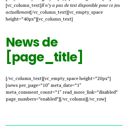
[vc_column_text]
Il n’y a pas de test disponible pour ce jeu
actuellement
[/vc_column_text][vc_empty_space
height=”40px”][vc_column_text]
News de
[page_title]
[/vc_column_text][vc_empty_space height=”20px”]
[news per_page=”10″ meta_date=”1″
meta_comment_count=”1″ read_more_link=”disabled”
page_numbers=”enabled”][/vc_column][/vc_row]