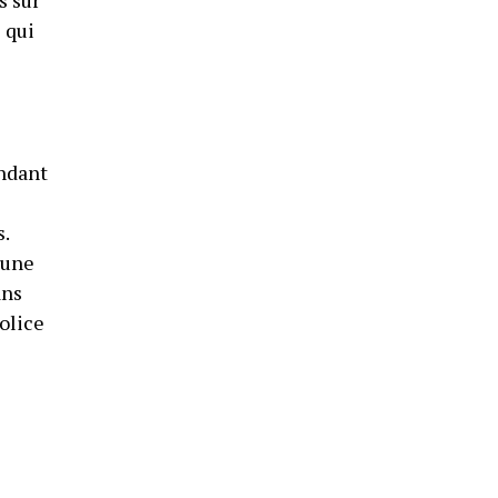
 qui
endant
.
 une
ans
police