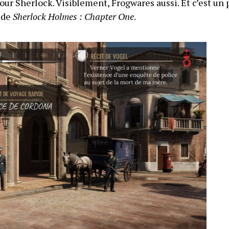
our Sherlock. Visiblement, Frogwares aussi. Et c’est un 
t de
Sherlock Holmes : Chapter One
.