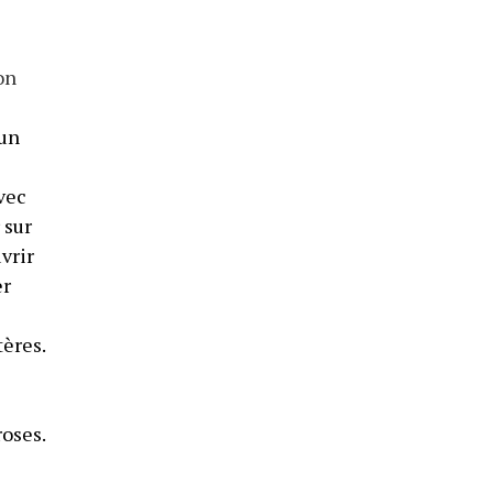
on
 un
vec
 sur
vrir
er
ères.
roses.