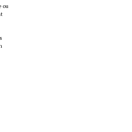
e ou
nt
s
n