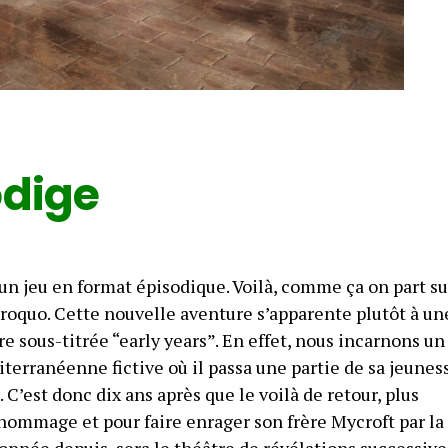
odige
t un jeu en format épisodique. Voilà, comme ça on part su
roquo. Cette nouvelle aventure s’apparente plutôt à un
re sous-titrée “early years”. En effet, nous incarnons un
erranéenne fictive où il passa une partie de sa jeuness
C’est donc dix ans après que le voilà de retour, plus
 hommage et pour faire enrager son frère Mycroft par la
nnée depuis, sera le théâtre de révélations successive