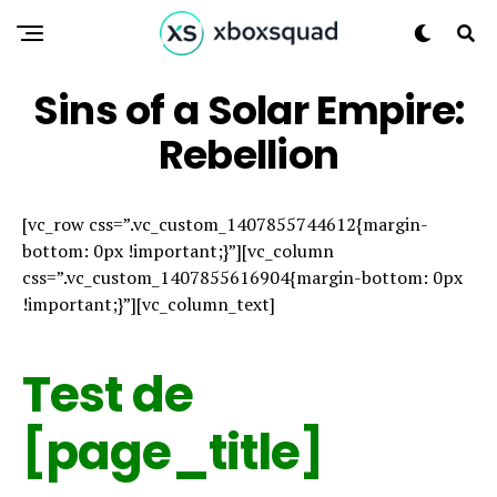
Sins of a Solar Empire:
Rebellion
[vc_row css=”.vc_custom_1407855744612{margin-
bottom: 0px !important;}”][vc_column
css=”.vc_custom_1407855616904{margin-bottom: 0px
!important;}”][vc_column_text]
Test de
[page_title]