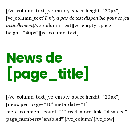
[/vc_column_text][vc_empty_space height=”20px”]
[vc_column_text]
Il n’y a pas de test disponible pour ce jeu
actuellement
[/vc_column_text][vc_empty_space
height=”40px”][vc_column_text]
News de
[page_title]
[/vc_column_text][vc_empty_space height=”20px”]
[news per_page=”10″ meta_date=”1″
meta_comment_count=”1″ read_more_link=”disabled”
page_numbers=”enabled”][/vc_column][/vc_row]