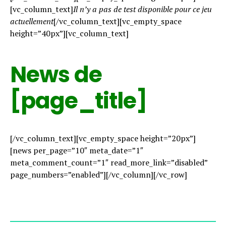
[vc_column_text]
Il n’y a pas de test disponible pour ce jeu
actuellement
[/vc_column_text][vc_empty_space
height=”40px”][vc_column_text]
News de
[page_title]
[/vc_column_text][vc_empty_space height=”20px”]
[news per_page=”10″ meta_date=”1″
meta_comment_count=”1″ read_more_link=”disabled”
page_numbers=”enabled”][/vc_column][/vc_row]