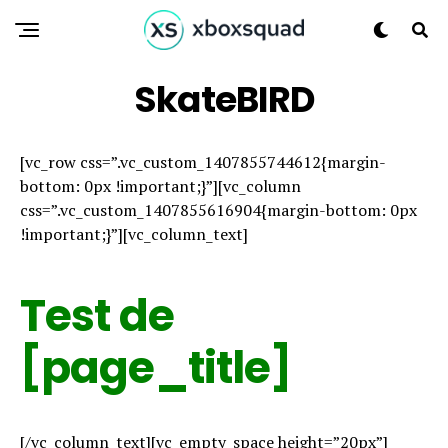
SkateBIRD
[vc_row css=”.vc_custom_1407855744612{margin-
bottom: 0px !important;}”][vc_column
css=”.vc_custom_1407855616904{margin-bottom: 0px
!important;}”][vc_column_text]
Test de
[page_title]
[/vc_column_text][vc_empty_space height=”20px”]