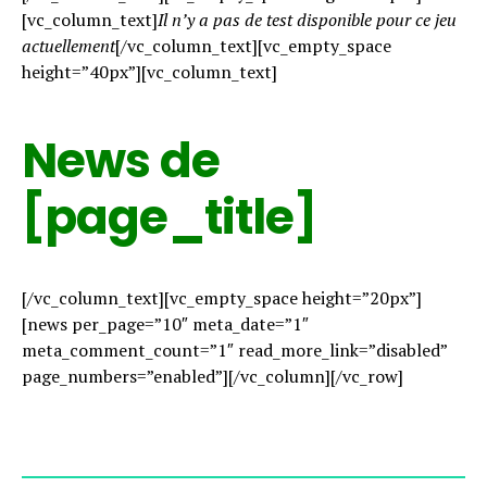
[vc_column_text]
Il n’y a pas de test disponible pour ce jeu
actuellement
[/vc_column_text][vc_empty_space
height=”40px”][vc_column_text]
News de
[page_title]
[/vc_column_text][vc_empty_space height=”20px”]
[news per_page=”10″ meta_date=”1″
meta_comment_count=”1″ read_more_link=”disabled”
page_numbers=”enabled”][/vc_column][/vc_row]