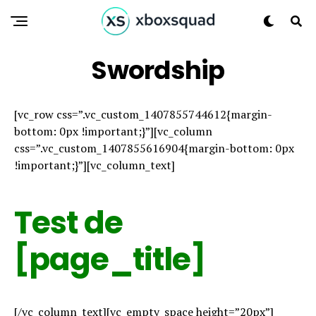
Swordship
[vc_row css=”.vc_custom_1407855744612{margin-
bottom: 0px !important;}”][vc_column
css=”.vc_custom_1407855616904{margin-bottom: 0px
!important;}”][vc_column_text]
Test de
[page_title]
[/vc_column_text][vc_empty_space height=”20px”]