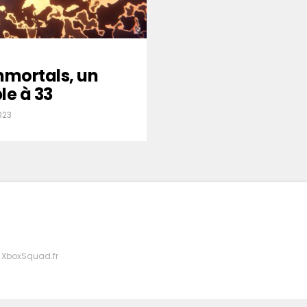
mmortals, un
le à 33
023
 XboxSquad.fr