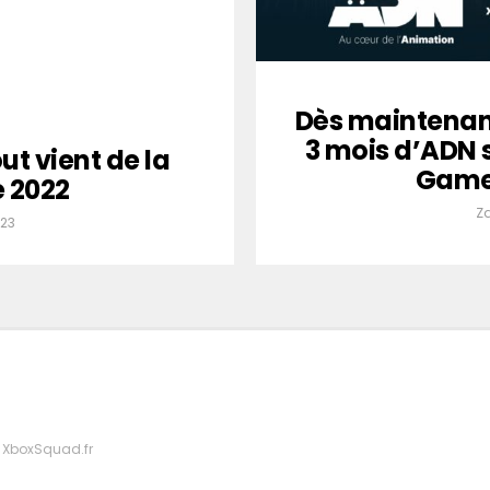
Dès maintenan
3 mois d’ADN 
t vient de la
Game 
 2022
Z
023
 XboxSquad.fr