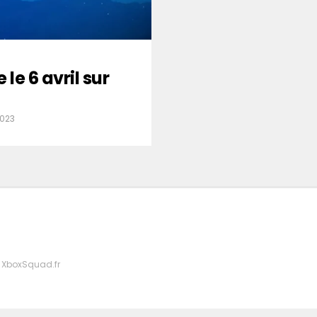
le 6 avril sur
2023
 XboxSquad.fr