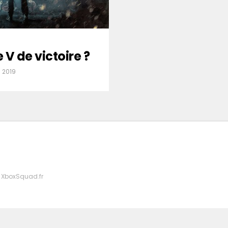
e V de victoire ?
 2019
 XboxSquad.fr