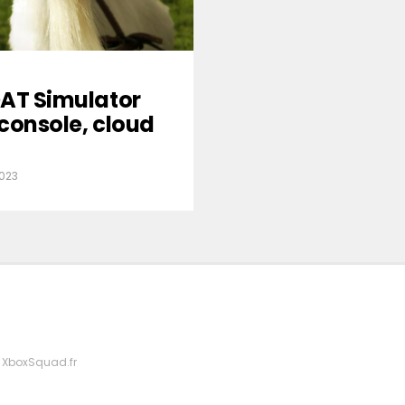
AT Simulator
 console, cloud
2023
 XboxSquad.fr