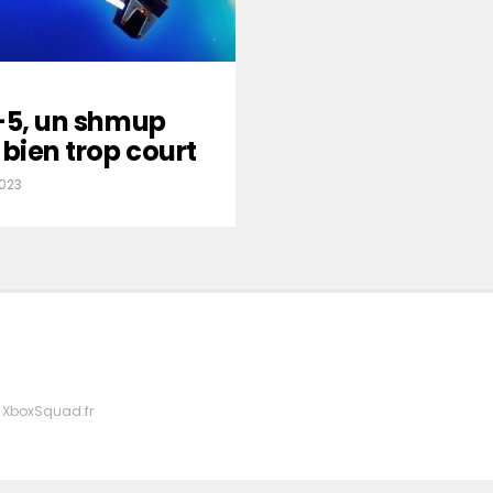
r-5, un shmup
 bien trop court
023
 XboxSquad.fr