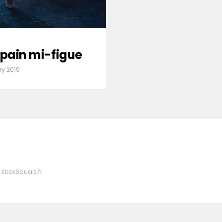
-pain mi-figue
ry 2019
 XboxSquad.fr