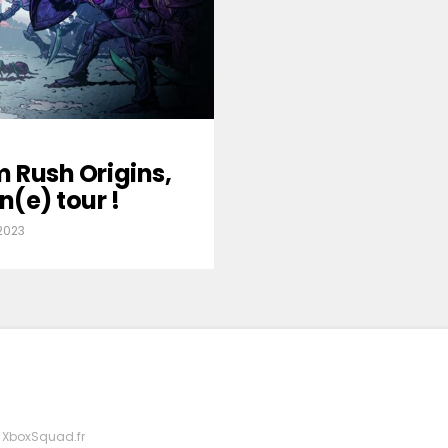
m Rush Origins,
n(e) tour !
2023
 XboxSquad.fr