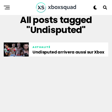
All posts tagged
"Undisputed"
ACTUALITÉ
Undisputed arrivera aussi sur Xbox