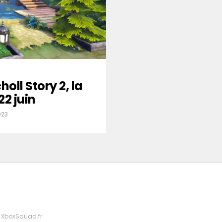
holl Story 2, la
22 juin
023
 XboxSquad.fr