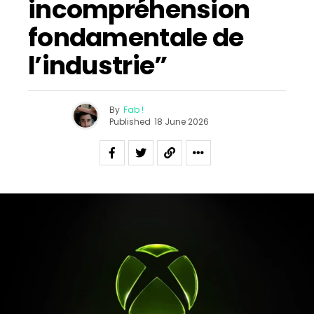
incompréhension
fondamentale de
l’industrie”
By
Fab !
Published
18 June 2026