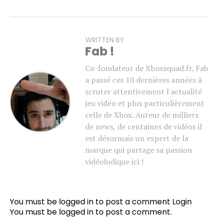
WRITTEN BY
Fab !
Co-fondateur de Xboxsquad.fr, Fab
a passé ces 10 dernières années à
scruter attentivement l'actualité
jeu vidéo et plus particulièrement
celle de Xbox. Auteur de milliers
de news, de centaines de vidéos il
est désormais un expert de la
marque qui partage sa passion
vidéoludique ici !
You must be logged in to post a comment
Login
You must be
logged in
to post a comment.