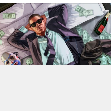
En 2022, Rockstar Games
dévoilaient les versions Xbox
Series X et Series S de
Grand Theft Auto V
.
Des versions
qui bénéficiant d’améliorations visuelles et techniques
par rapport aux moutures Xbox One mais qui n’était
alors pas gratuite. 4 ans plus tard, l’éditeur change sa