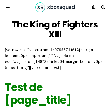
The King of Fighters
XIII
[vc_row css=”.vc_custom_1407855744612{margin-
bottom: 0px !important;}”][vc_column
css=”.vc_custom_1407855616904{margin-bottom: 0px
!important;}”][vc_column_text]
Test de
[page_title]