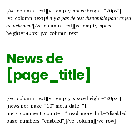
[/vc_column_text][vc_empty_space height=”20px”]
[vc_column_text]
Il n’y a pas de test disponible pour ce jeu
actuellement
[/vc_column_text][vc_empty_space
height=”40px”][vc_column_text]
News de
[page_title]
[/vc_column_text][vc_empty_space height=”20px”]
[news per_page=”10″ meta_date=”1″
meta_comment_count=”1″ read_more_link=”disabled”
page_numbers=”enabled”][/vc_column][/vc_row]