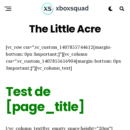
The Little Acre
[vc_row css=”.vc_custom_1407855744612{margin-
bottom: 0px !important;}”][vc_column
css=”.vc_custom_1407855616904{margin-bottom: 0px
!important;}”][vc_column_text]
Test de
[page_title]
[/vc_column_text][vc_empty_space height=”20px”]