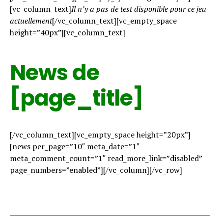
[vc_column_text]
Il n’y a pas de test disponible pour ce jeu
actuellement
[/vc_column_text][vc_empty_space
height=”40px”][vc_column_text]
News de
[page_title]
[/vc_column_text][vc_empty_space height=”20px”]
[news per_page=”10″ meta_date=”1″
meta_comment_count=”1″ read_more_link=”disabled”
page_numbers=”enabled”][/vc_column][/vc_row]