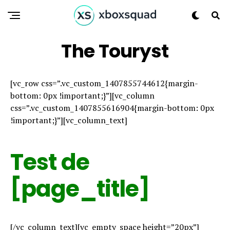
The Touryst
[vc_row css=”.vc_custom_1407855744612{margin-
bottom: 0px !important;}”][vc_column
css=”.vc_custom_1407855616904{margin-bottom: 0px
!important;}”][vc_column_text]
Test de
[page_title]
[/vc_column_text][vc_empty_space height=”20px”]