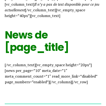
[vc_column_text]
Il n’y a pas de test disponible pour ce jeu
actuellement
[/vc_column_text][vc_empty_space
height=”40px”][vc_column_text]
News de
[page_title]
[/vc_column_text][vc_empty_space height=”20px”]
[news per_page=”10″ meta_date=”1″
meta_comment_count=”1″ read_more_link=”disabled”
page_numbers=”enabled”][/vc_column][/vc_row]