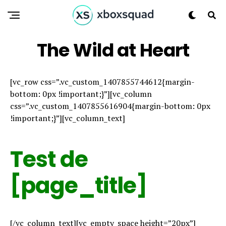
The Wild at Heart
[vc_row css=”.vc_custom_1407855744612{margin-
bottom: 0px !important;}”][vc_column
css=”.vc_custom_1407855616904{margin-bottom: 0px
!important;}”][vc_column_text]
Test de
[page_title]
[/vc_column_text][vc_empty_space height=”20px”]