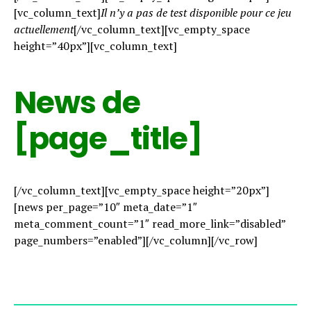
[vc_column_text]
Il n’y a pas de test disponible pour ce jeu
actuellement
[/vc_column_text][vc_empty_space
height=”40px”][vc_column_text]
News de
[page_title]
[/vc_column_text][vc_empty_space height=”20px”]
[news per_page=”10″ meta_date=”1″
meta_comment_count=”1″ read_more_link=”disabled”
page_numbers=”enabled”][/vc_column][/vc_row]