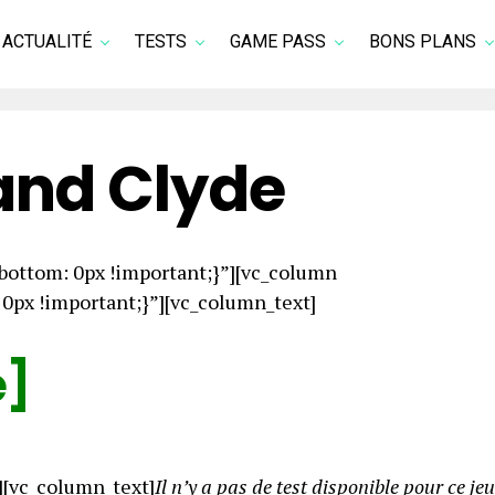
ACTUALITÉ
TESTS
GAME PASS
BONS PLANS
and Clyde
ottom: 0px !important;}”][vc_column
px !important;}”][vc_column_text]
e]
][vc_column_text]
Il n’y a pas de test disponible pour ce jeu