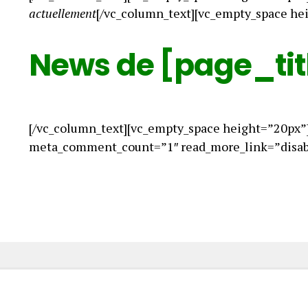
actuellement
[/vc_column_text][vc_empty_space he
News de [page_tit
[/vc_column_text][vc_empty_space height=”20px”
meta_comment_count=”1″ read_more_link=”disabl