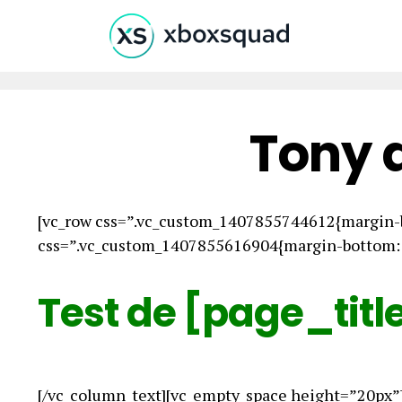
Tony 
[vc_row css=”.vc_custom_1407855744612{margin-b
css=”.vc_custom_1407855616904{margin-bottom: 0
Test de [page_titl
[/vc_column_text][vc_empty_space height=”20px”