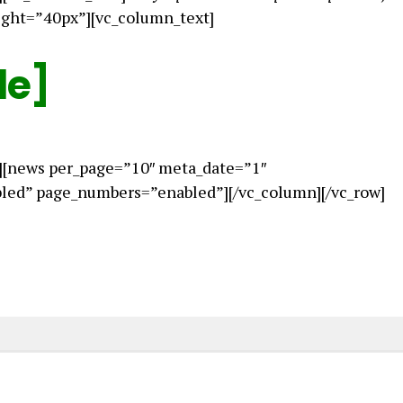
ight=”40px”][vc_column_text]
le]
][news per_page=”10″ meta_date=”1″
ed” page_numbers=”enabled”][/vc_column][/vc_row]